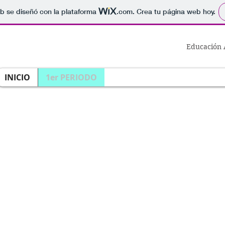
b se diseñó con la plataforma
.com
. Crea tu página web hoy.
Educación A
INICIO
1er PERIODO