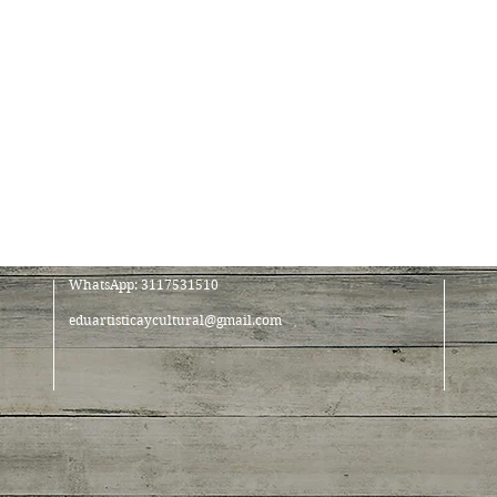
WhatsApp: 3117531510
eduartisticaycultural@gmail.com